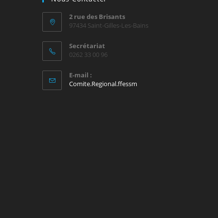
2 rue des Brisants
97434 Saint-Gilles-Les-Bains
Secrétariat
0262 33 00 96
E-mail :
Comite.Regional.ffessm