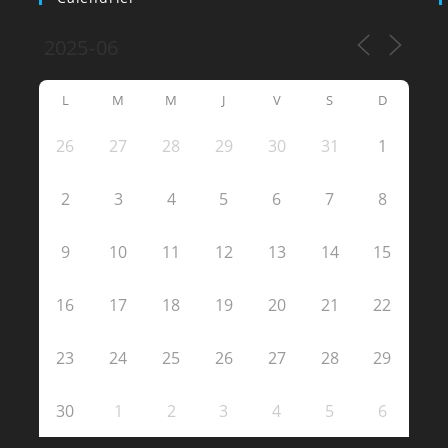
L
M
M
J
V
S
D
26
27
28
29
30
31
1
2
3
4
5
6
7
8
9
10
11
12
13
14
15
16
17
18
19
20
21
22
23
24
25
26
27
28
29
30
1
2
3
4
5
6